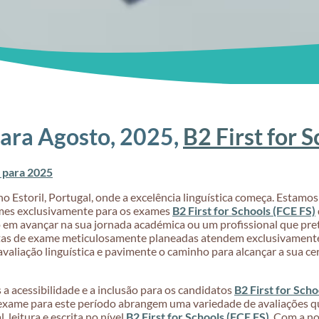
ara Agosto, 2025,
B2 First for 
 para 2025
o Estoril, Portugal, onde a excelência linguística começa. Estam
mes exclusivamente para os exames
B2 First for Schools (FCE FS)
em avançar na sua jornada académica ou um profissional que pre
datas de exame meticulosamente planeadas atendem exclusivamente
avaliação linguística e pavimente o caminho para alcançar a sua ce
a acessibilidade e a inclusão para os candidatos
B2 First for Scho
exame para este período abrangem uma variedade de avaliações qu
 leitura e escrita no nível
B2 First for Schools (FCE FS)
. Com a no