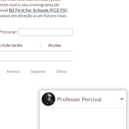
mente com o seu cronograma de
nível
B2 First for Schools (FCE FS)
;
passo em direção a um futuro mais
Procurar:
Acções
crição tardia
Anterior
Seguinte
Último
Professor Percival