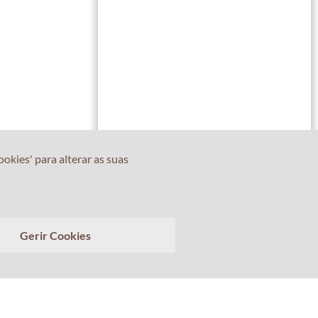
okies' para alterar as suas
Conte-nos sobre a sua experiência com o Professor
Gerir Cookies
Percival! A sua opinião é importante.
>
Limpar conversa
Enviar transcrição