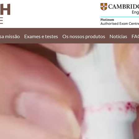
Início
A nossa missão
sa missão
Exames e testes
Os nossos produtos
Notícias
FA
Exames e testes
Os nossos produtos
Notícias
FAQ
Contacte-nos
EN