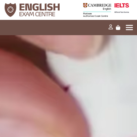
Início
A nossa missão
Exames e testes
Os nossos produtos
Notícias
FAQ
Contacte-nos
EN