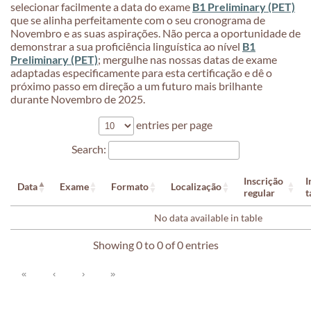
selecionar facilmente a data do exame
B1 Preliminary (PET)
que se alinha perfeitamente com o seu cronograma de
Novembro e as suas aspirações. Não perca a oportunidade de
demonstrar a sua proficiência linguística ao nível
B1
Preliminary (PET)
; mergulhe nas nossas datas de exame
adaptadas especificamente para esta certificação e dê o
próximo passo em direção a um futuro mais brilhante
durante Novembro de 2025.
entries per page
Search:
Inscrição
I
Data
Exame
Formato
Localização
regular
t
No data available in table
Showing 0 to 0 of 0 entries
«
‹
›
»