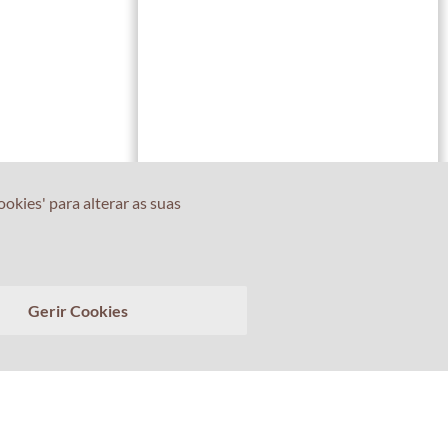
okies' para alterar as suas
Conte-nos sobre a sua experiência com o Professor
Gerir Cookies
Percival! A sua opinião é importante.
>
Limpar conversa
Enviar transcrição