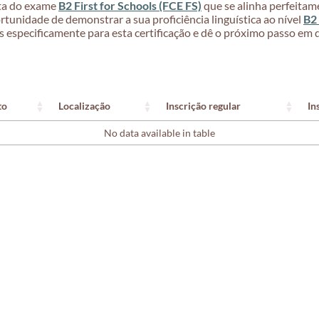
ata do exame
B2 First for Schools (FCE FS)
que se alinha perfeitam
rtunidade de demonstrar a sua proficiência linguística ao nível
B2 
especificamente para esta certificação e dê o próximo passo em d
to
Localização
Inscrição regular
In
No data available in table