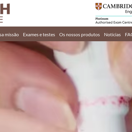
Início
A nossa missão
sa missão
Exames e testes
Os nossos produtos
Notícias
FA
Exames e testes
Os nossos produtos
Notícias
FAQ
Contacte-nos
EN