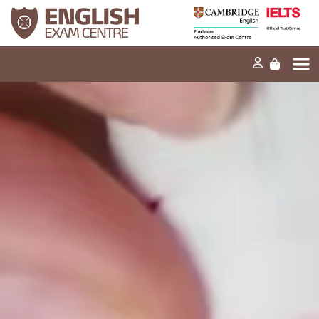
Início
A nossa missão
Exames e testes
Os nossos produtos
Notícias
FAQ
Contacte-nos
EN