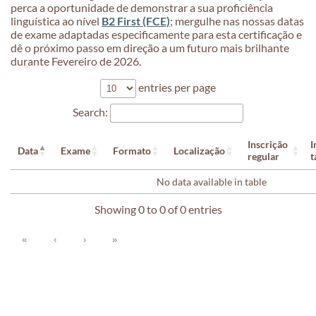
perca a oportunidade de demonstrar a sua proficiência
linguística ao nível
B2 First (FCE)
; mergulhe nas nossas datas
de exame adaptadas especificamente para esta certificação e
dê o próximo passo em direção a um futuro mais brilhante
durante Fevereiro de 2026.
entries per page
Search:
Inscrição
I
Data
Exame
Formato
Localização
regular
t
No data available in table
Showing 0 to 0 of 0 entries
«
‹
›
»