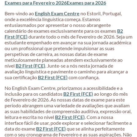
Exames para Fevereiro 2026
Exames para 2026
Bem-vindo ao
English Exam Centre
no Estoril, Portugal,
onde a excelência linguística começa. Estamos
entusiasmados por apresentar o nosso abrangente
calendário de exames exclusivamente para os exames
B2
First (FCE)
durante todo o mês de Fevereiro de 2026. Seja um
estudante empenhado em avançar na sua jornada académica
ou um profissional que pretende impulsionar as suas
perspetivas de carreira, as nossas datas de exame
meticulosamente planeadas atendem exclusivamente ao
nível
B2 First (FCE)
. Junte-se a nós nesta jornada de
avaliação linguística e pavimente o caminho para alcançar a
sua certificação
B2 First (FCE)
com confiança.
No English Exam Centre, priorizamos a acessibilidade e a
inclusão para os candidatos
B2 First (FCE)
ao longo do mês
de Fevereiro de 2026. As nossas datas de exame para este
período abrangem uma variedade de avaliações que avaliam
as suas habilidades de compreensão auditiva, expressão oral,
leitura e escrita no nível
B2 First (FCE)
. Com a nossa
interface fácil de usar, pode explorar e selecionar facilmente a
data do exame
B2 First (FCE)
que se alinha perfeitamente
com o seu cronograma de Fevereiro e as suas aspirações. Não