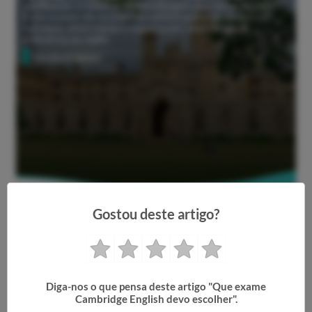
qualificações e materiais de aprendizagem para alunos de inglês.
Esses exames são reconhecidos globalmente e são usados por
indivíduos, universidades e organizações como medida de
proficiência em inglês.
Student news
Gostou deste artigo?
Reformas na Imigração da Austrália:
Aumento nos Requisitos de Língua Inglesa
em meio ao crescimento da migração
Student news
Diga-nos o que pensa deste artigo "Que exame
Cambridge English devo escolher".