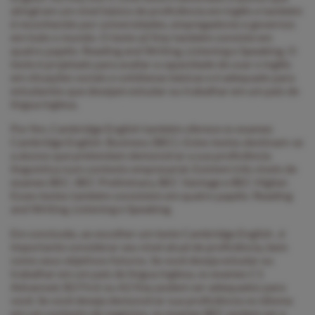
atingiram um nível básico de proficiência em inglês e também
é reconhecido por universidades, empregadores e governos
em todo o mundo. O teste a2 Key também consiste em
quatro papéis: Reading and Writing, Listening e Speaking. O
teste é projetado para avaliar a capacidade de usar o inglês
em situações sociais e cotidianas básicas e é adequado para
estudantes que desejam estudar ou trabalhar em um país de
língua inglesa.
Por fim, Cambridge English também oferece os exames
Cambridge English: Business (BEC). Estes testes destinam-se
a alunos que pretendam demonstrar a sua proficiência
linguística num contexto empresarial. Existem três níveis de
exames BEC: BEC Preliminary, BEC Vantage e BEC Higher.
Esses testes também consistem em quatro papéis: Reading
and Writing, Listening e Speaking.
Em conclusão, ao escolher um teste Cambridge English , é
importante considerar seu nível atual de proficiência, bem
como seus objetivos futuros. Se você deseja estudar ou
trabalhar em um país de língua inglesa, os exames C1
Advanced, B2 First ou A2 Key podem ser adequados para
você. Se você deseja demonstrar sua proficiência no idioma
em um contexto de negócios, os exames BEC podem ser a