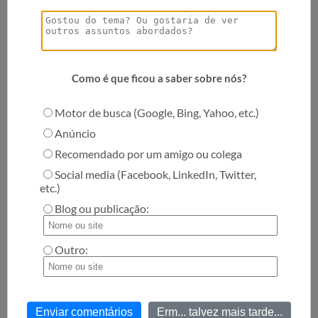
FCE - Como Obter a Melhor Pontuação no
Teste de Inglês de Cambridge
Como é que ficou a saber sobre nós?
Student news
Motor de busca (Google, Bing, Yahoo, etc.)
Anúncio
Recomendado por um amigo ou colega
Testes de admissão do Duolingo ligados a
Social media (Facebook, LinkedIn, Twitter,
etc.)
má conduta académica e baixo
desempenho de alunos em universidades
Blog ou publicação:
do Reino Unido
Student news
Outro:
Maneiras inconvencionais de melhorar o
Enviar comentários
Erm... talvez mais tarde...