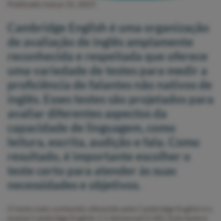
Publicado março 31, 2023
Cambridge English é uma organização
de avaliação de inglês amplamente
reconhecida e respeitada que oferece
uma variedade de testes para medir a
proficiência de falantes não nativos de
inglês. Esses testes são projetados para
avaliar diferentes aspectos da
capacidade de linguagem, como
leitura, escrita, audição e fala. Como
resultado, é importante escolher o
teste certo para atender às suas
necessidades e objetivos.
O teste mais conhecido oferecido pela Cambridge English é o
exame Cambridge English: C1 Advanced (CAE). Este teste é