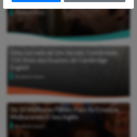
seu inglês: ver programas de TV e filmes
Student news
Uma Jornada de Um Século: Celebrando
110 Anos dos Exames de Cambridge
English
Student news
Os 10 Melhores Filmes Para As Crianças
Melhorarem O Seu Inglês
Student news