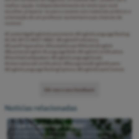
melhor opção. Independentemente do teste que você
escolher, preparar-se para o exame com materiais práticos e
orientação de um professor aumentará suas chances de
sucesso.
#CambridgeEnglishAssessments #EnglishLanguageTesting
#CAE #FCE #KET #BEC #EnglishProficiency
#ExamPreparation #StudyAbroad #WorkInEnglish
#BusinessEnglish #LanguageSkills #EnglishCertification
#NonNativeSpeakers #EnglishLanguageGoals
#InternationalCertification #RecognizedEnglishExams
#EnglishLanguageTestingOptions #EnglishExamChoices
Dê-nos o seu feedback
Notícias relacionadas
O que é Cambridge English?
Cambridge English é um departamento da Universidade de
Cambridge e é responsável por criar e entregar exames,