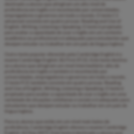
destinado a alunos que atingiram um alto nível de
proficiência em inglês e é reconhecido por universidades,
empregadores e governos em todo o mundo. O teste C1
advanced consiste em quatro provas: Reading and Use of
English, Writing, Listening e Speaking. O teste é projetado
para avaliar a capacidade de usar o inglês em um contexto
acadêmico ou profissional e é adequado para estudantes que
desejam estudar ou trabalhar em um país de língua inglesa.
Outro teste popular oferecido pela Cambridge English é o
exame Cambridge English: B2 First (FCE). Este teste destina-
se a alunos que atingiram um nível intermediário-alto de
proficiência em inglês e também é reconhecido por
universidades, empregadores e governos em todo o mundo.
O teste FCE também consiste em quatro provas: Reading
and Use of English, Writing, Listening e Speaking. O teste é
projetado para avaliar a capacidade de usar o inglês em uma
variedade de situações cotidianas e sociais e é adequado para
estudantes que desejam estudar ou trabalhar em um país de
língua inglesa.
Para os alunos que estão em um nível mais baixo de
proficiência, Cambridge English oferece o exame Cambridge
English: A2 Key (KET). Este teste é destinado a alunos que